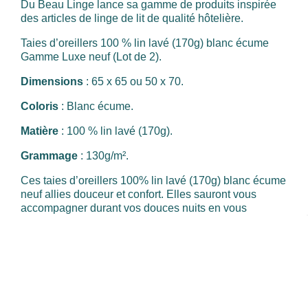
Du Beau Linge lance sa gamme de produits inspirée
des articles de linge de lit de qualité hôtelière.
Taies d’oreillers 100 % lin lavé (170g) blanc écume
Gamme Luxe neuf (Lot de 2).
Dimensions
: 65 x 65 ou 50 x 70.
Coloris
: Blanc écume.
Matière
: 100 % lin lavé (170g).
Grammage
: 130g/m².
Ces taies d’oreillers 100% lin lavé (170g) blanc écume
neuf allies douceur et confort. Elles sauront vous
accompagner durant vos douces nuits en vous
apportant fraîcheur l’été et chaleur l’hiver.
Toucher doux et aérien.
Pour un rendu harmonieux, complétez votre parure
avec notre housse de couette 100 % lin lavé assortie.