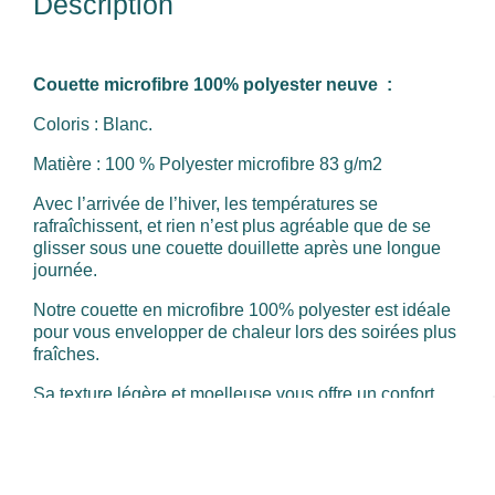
Description
Couette microfibre 100% polyester neuve :
Coloris : Blanc.
Matière : 100 % Polyester microfibre 83 g/m2
Avec l’arrivée de l’hiver, les températures se
rafraîchissent, et rien n’est plus agréable que de se
glisser sous une couette douillette après une longue
journée.
Notre couette en microfibre 100% polyester est idéale
pour vous envelopper de chaleur lors des soirées plus
fraîches.
Sa texture légère et moelleuse vous offre un confort
incomparable, tout en maintenant une température
idéale tout au long de la nuit. Hypoallergénique et
facile d'entretien, cette couette est parfaite pour un
cocon de douceur à la maison. Faites-vous plaisir et